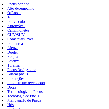
Pneus por tipo
Alto desempenho
Off-road
Touring
Por veículo
Automóvel
Caminhonetes
CUV/SUV
Comerciais leves
Por marca
Alenza
Dueler
Ecopia
Potenza
Turanza
Pneus Bridgestone
Buscar pneus
Promoções
Encontre um revendedor
Dicas
Terminologia de Pneus
Tecnologia de Pneus
Manutenção de Pneus
Nós