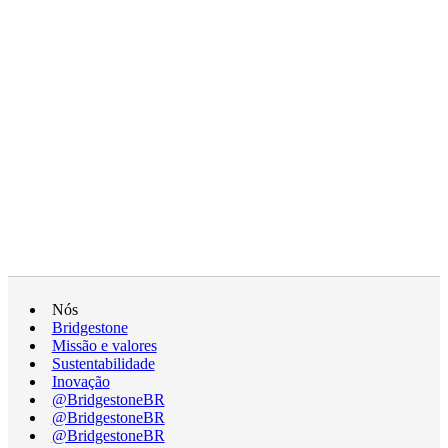
Nós
Bridgestone
Missão e valores
Sustentabilidade
Inovação
@BridgestoneBR
@BridgestoneBR
@BridgestoneBR