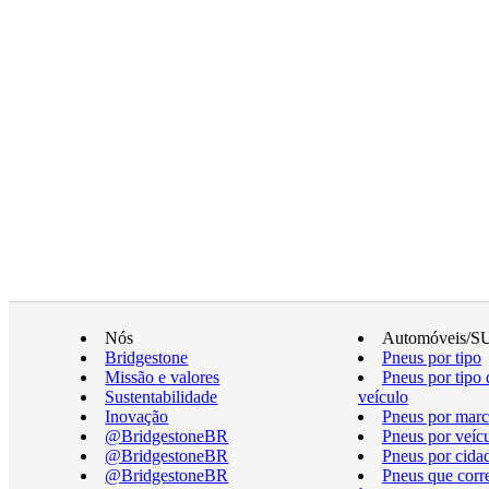
Nós
Automóveis/S
Bridgestone
Pneus por tipo
Missão e valores
Pneus por tipo 
Sustentabilidade
veículo
Inovação
Pneus por marc
@BridgestoneBR
Pneus por veíc
@BridgestoneBR
Pneus por cida
@BridgestoneBR
Pneus que cor