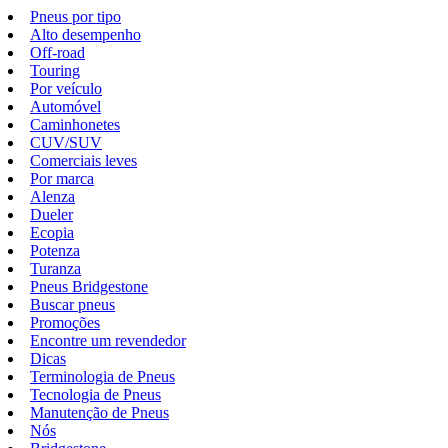
Pneus por tipo
Alto desempenho
Off-road
Touring
Por veículo
Automóvel
Caminhonetes
CUV/SUV
Comerciais leves
Por marca
Alenza
Dueler
Ecopia
Potenza
Turanza
Pneus Bridgestone
Buscar pneus
Promoções
Encontre um revendedor
Dicas
Terminologia de Pneus
Tecnologia de Pneus
Manutenção de Pneus
Nós