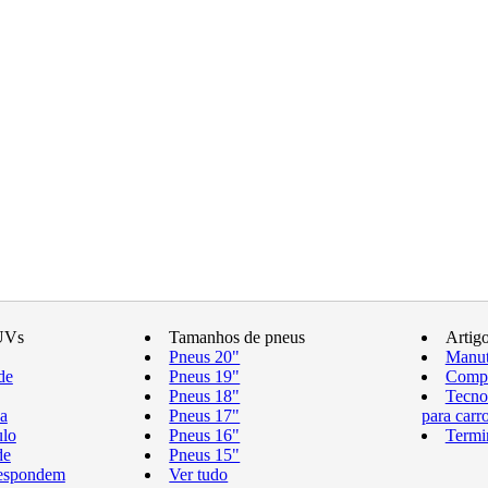
UVs
Tamanhos de pneus
Artig
Pneus 20"
Manut
de
Pneus 19"
Compr
Pneus 18"
Tecno
a
Pneus 17"
para carr
ulo
Pneus 16"
Termi
de
Pneus 15"
respondem
Ver tudo