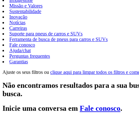
Bridgestone
Missão e Valores
Sustentabilidade
Inovação
Notícias
Carreiras
Suporte para pneus de carros e SUVs
Ferramenta de busca de pneus para carros e SUVs
Fale conosco
Ajuda/chat
Perguntas frequentes
Garantias
Ajuste os seus filtros ou
clique aqui para limpar todos os filtros e co
Não encontramos resultados para a sua bus
busca.
Inicie uma conversa em
Fale conosco
.