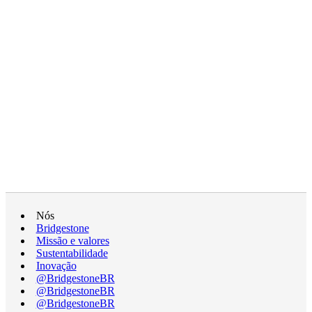
Nós
Bridgestone
Missão e valores
Sustentabilidade
Inovação
@BridgestoneBR
@BridgestoneBR
@BridgestoneBR