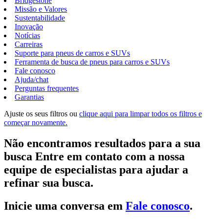
Bridgestone
Missão e Valores
Sustentabilidade
Inovação
Notícias
Carreiras
Suporte para pneus de carros e SUVs
Ferramenta de busca de pneus para carros e SUVs
Fale conosco
Ajuda/chat
Perguntas frequentes
Garantias
Ajuste os seus filtros ou
clique aqui para limpar todos os filtros e
começar novamente.
Não encontramos resultados para a sua
busca Entre em contato com a nossa
equipe de especialistas para ajudar a
refinar sua busca.
Inicie uma conversa em
Fale conosco
.