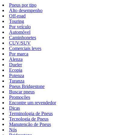
Pneus por tipo
Alto desempenho
Off-road
Touring
Por veículo
Automóvel
Caminhonetes
CUV/SUV
Comerciais leves
Por marca
Alenza
Dueler
Ecopia
Potenza
Turanza
Pneus Bridgestone
Buscar pneus
Promoções
Encontre um revendedor
Dicas
Terminologia de Pneus
Tecnologia de Pneus
Manutenção de Pneus
Nós