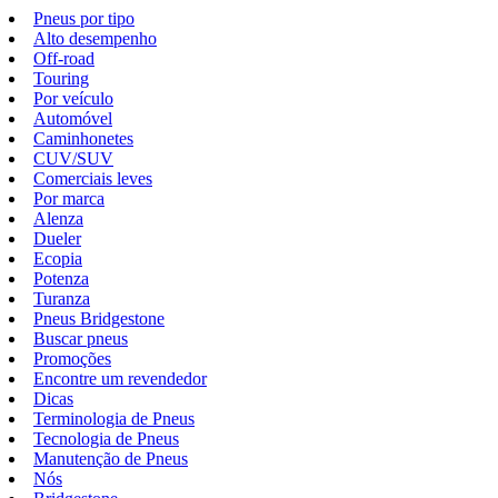
Pneus por tipo
Alto desempenho
Off-road
Touring
Por veículo
Automóvel
Caminhonetes
CUV/SUV
Comerciais leves
Por marca
Alenza
Dueler
Ecopia
Potenza
Turanza
Pneus Bridgestone
Buscar pneus
Promoções
Encontre um revendedor
Dicas
Terminologia de Pneus
Tecnologia de Pneus
Manutenção de Pneus
Nós