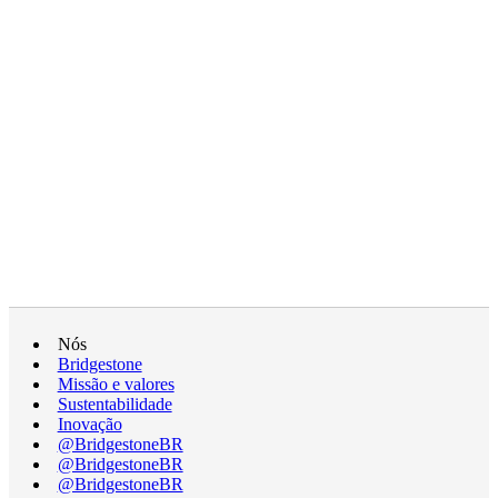
Nós
Bridgestone
Missão e valores
Sustentabilidade
Inovação
@BridgestoneBR
@BridgestoneBR
@BridgestoneBR