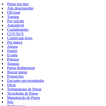
Pneus por tipo
Alto desempenho
Off-road
Touring
Por veículo
Automóvel
Caminhonetes
CUV/SUV
Comerciais leves
Por marca
Alenza
Dueler
Ecopia
Potenza
Turanza
Pneus Bridgestone
Buscar pneus
Promoções
Encontre um revendedor
Dicas
Terminologia de Pneus
Tecnologia de Pneus
Manutenção de Pneus
Nós