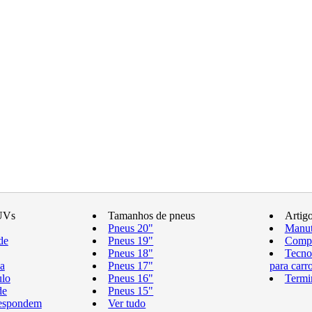
UVs
Tamanhos de pneus
Artig
Pneus 20"
Manut
de
Pneus 19"
Compr
Pneus 18"
Tecno
a
Pneus 17"
para carr
ulo
Pneus 16"
Termi
de
Pneus 15"
respondem
Ver tudo