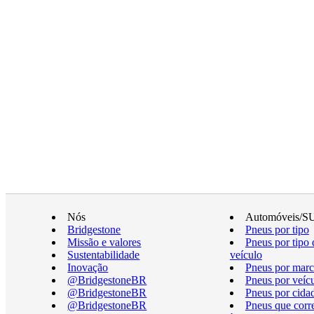
Nós
Automóveis/S
Bridgestone
Pneus por tipo
Missão e valores
Pneus por tipo 
Sustentabilidade
veículo
Inovação
Pneus por marc
@BridgestoneBR
Pneus por veíc
@BridgestoneBR
Pneus por cida
@BridgestoneBR
Pneus que cor