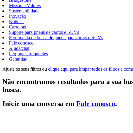
Bridgestone
Missão e Valores
Sustentabilidade
Inovação
Notícias
Carreiras
Suporte para pneus de carros e SUVs
Ferramenta de busca de pneus para carros e SUVs
Fale conosco
Ajuda/chat
Perguntas frequentes
Garantias
Ajuste os seus filtros ou
clique aqui para limpar todos os filtros e co
Não encontramos resultados para a sua bus
busca.
Inicie uma conversa em
Fale conosco
.