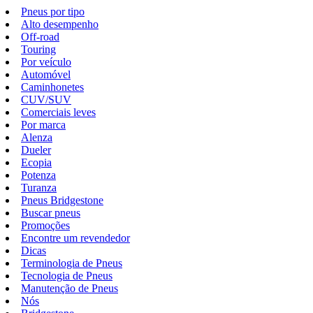
Pneus por tipo
Alto desempenho
Off-road
Touring
Por veículo
Automóvel
Caminhonetes
CUV/SUV
Comerciais leves
Por marca
Alenza
Dueler
Ecopia
Potenza
Turanza
Pneus Bridgestone
Buscar pneus
Promoções
Encontre um revendedor
Dicas
Terminologia de Pneus
Tecnologia de Pneus
Manutenção de Pneus
Nós