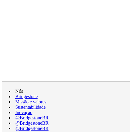
Nós
Bridgestone
Missão e valores
Sustentabilidade
Inovação
@BridgestoneBR
@BridgestoneBR
@BridgestoneBR