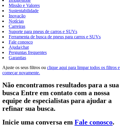
Bridgestone
Missão e Valores
Sustentabilidade
Inovação
Notícias
Carreiras
Suporte para pneus de carros e SUVs
Ferramenta de busca de pneus para carros e SUVs
Fale conosco
Ajuda/chat
Perguntas frequentes
Garantias
Ajuste os seus filtros ou
clique aqui para limpar todos os filtros e
começar novamente.
Não encontramos resultados para a sua
busca Entre em contato com a nossa
equipe de especialistas para ajudar a
refinar sua busca.
Inicie uma conversa em
Fale conosco
.