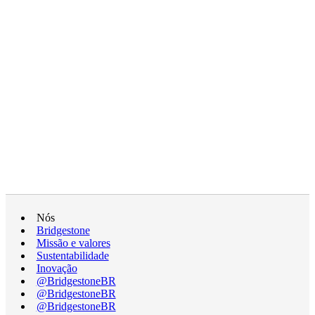
Nós
Bridgestone
Missão e valores
Sustentabilidade
Inovação
@BridgestoneBR
@BridgestoneBR
@BridgestoneBR