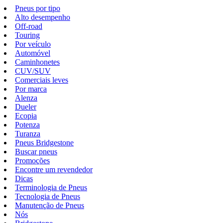
Pneus por tipo
Alto desempenho
Off-road
Touring
Por veículo
Automóvel
Caminhonetes
CUV/SUV
Comerciais leves
Por marca
Alenza
Dueler
Ecopia
Potenza
Turanza
Pneus Bridgestone
Buscar pneus
Promoções
Encontre um revendedor
Dicas
Terminologia de Pneus
Tecnologia de Pneus
Manutenção de Pneus
Nós