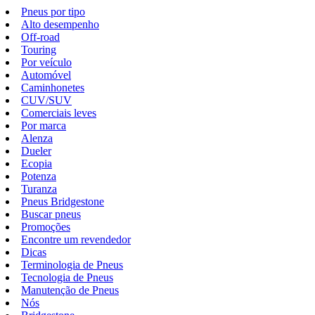
Pneus por tipo
Alto desempenho
Off-road
Touring
Por veículo
Automóvel
Caminhonetes
CUV/SUV
Comerciais leves
Por marca
Alenza
Dueler
Ecopia
Potenza
Turanza
Pneus Bridgestone
Buscar pneus
Promoções
Encontre um revendedor
Dicas
Terminologia de Pneus
Tecnologia de Pneus
Manutenção de Pneus
Nós