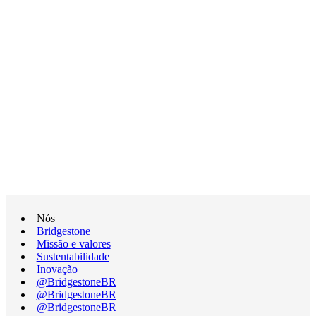
Nós
Bridgestone
Missão e valores
Sustentabilidade
Inovação
@BridgestoneBR
@BridgestoneBR
@BridgestoneBR