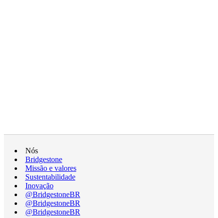
Nós
Bridgestone
Missão e valores
Sustentabilidade
Inovação
@BridgestoneBR
@BridgestoneBR
@BridgestoneBR