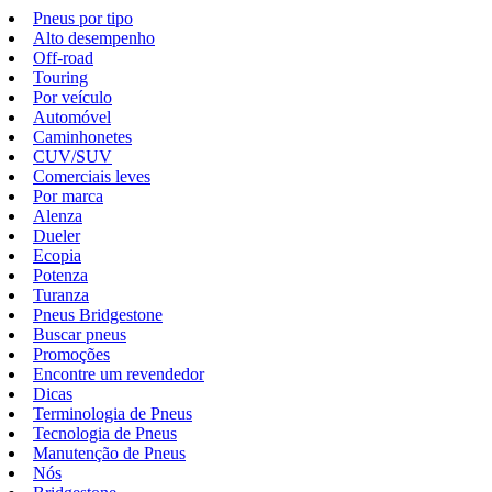
Pneus por tipo
Alto desempenho
Off-road
Touring
Por veículo
Automóvel
Caminhonetes
CUV/SUV
Comerciais leves
Por marca
Alenza
Dueler
Ecopia
Potenza
Turanza
Pneus Bridgestone
Buscar pneus
Promoções
Encontre um revendedor
Dicas
Terminologia de Pneus
Tecnologia de Pneus
Manutenção de Pneus
Nós