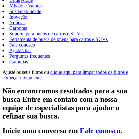
Bridgestone
Missão e Valores
Sustentabilidade
Inovação
Notícias
Carreiras
Suporte para pneus de carros e SUVs
Ferramenta de busca de pneus para carros e SUVs
Fale conosco
Ajuda/chat
Perguntas frequentes
Garantias
Ajuste os seus filtros ou
clique aqui para limpar todos os filtros e
começar novamente.
Não encontramos resultados para a sua
busca Entre em contato com a nossa
equipe de especialistas para ajudar a
refinar sua busca.
Inicie uma conversa em
Fale conosco
.