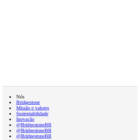
Nós
Bridgestone
Missão e valores
Sustentabilidade
Inovação
@BridgestoneBR
@BridgestoneBR
@BridgestoneBR