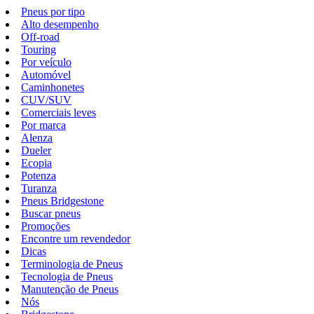
Pneus por tipo
Alto desempenho
Off-road
Touring
Por veículo
Automóvel
Caminhonetes
CUV/SUV
Comerciais leves
Por marca
Alenza
Dueler
Ecopia
Potenza
Turanza
Pneus Bridgestone
Buscar pneus
Promoções
Encontre um revendedor
Dicas
Terminologia de Pneus
Tecnologia de Pneus
Manutenção de Pneus
Nós