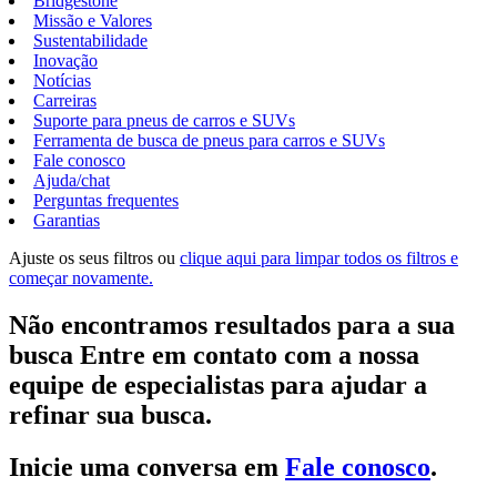
Bridgestone
Missão e Valores
Sustentabilidade
Inovação
Notícias
Carreiras
Suporte para pneus de carros e SUVs
Ferramenta de busca de pneus para carros e SUVs
Fale conosco
Ajuda/chat
Perguntas frequentes
Garantias
Ajuste os seus filtros ou
clique aqui para limpar todos os filtros e
começar novamente.
Não encontramos resultados para a sua
busca Entre em contato com a nossa
equipe de especialistas para ajudar a
refinar sua busca.
Inicie uma conversa em
Fale conosco
.