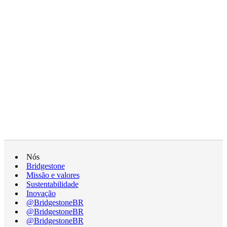
Nós
Bridgestone
Missão e valores
Sustentabilidade
Inovação
@BridgestoneBR
@BridgestoneBR
@BridgestoneBR