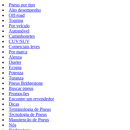
Pneus por tipo
Alto desempenho
Off-road
Touring
Por veículo
Automóvel
Caminhonetes
CUV/SUV
Comerciais leves
Por marca
Alenza
Dueler
Ecopia
Potenza
Turanza
Pneus Bridgestone
Buscar pneus
Promoções
Encontre um revendedor
Dicas
Terminologia de Pneus
Tecnologia de Pneus
Manutenção de Pneus
Nós