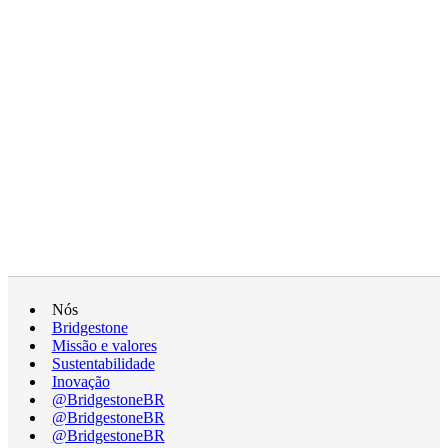
Nós
Bridgestone
Missão e valores
Sustentabilidade
Inovação
@BridgestoneBR
@BridgestoneBR
@BridgestoneBR