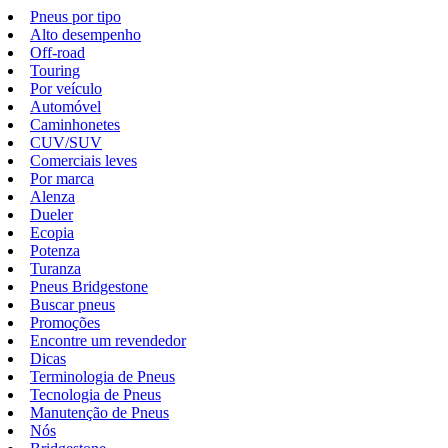
Pneus por tipo
Alto desempenho
Off-road
Touring
Por veículo
Automóvel
Caminhonetes
CUV/SUV
Comerciais leves
Por marca
Alenza
Dueler
Ecopia
Potenza
Turanza
Pneus Bridgestone
Buscar pneus
Promoções
Encontre um revendedor
Dicas
Terminologia de Pneus
Tecnologia de Pneus
Manutenção de Pneus
Nós