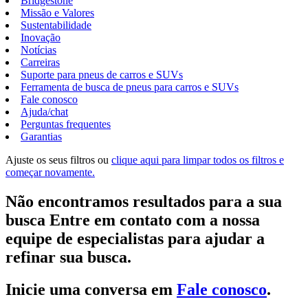
Bridgestone
Missão e Valores
Sustentabilidade
Inovação
Notícias
Carreiras
Suporte para pneus de carros e SUVs
Ferramenta de busca de pneus para carros e SUVs
Fale conosco
Ajuda/chat
Perguntas frequentes
Garantias
Ajuste os seus filtros ou
clique aqui para limpar todos os filtros e
começar novamente.
Não encontramos resultados para a sua
busca Entre em contato com a nossa
equipe de especialistas para ajudar a
refinar sua busca.
Inicie uma conversa em
Fale conosco
.