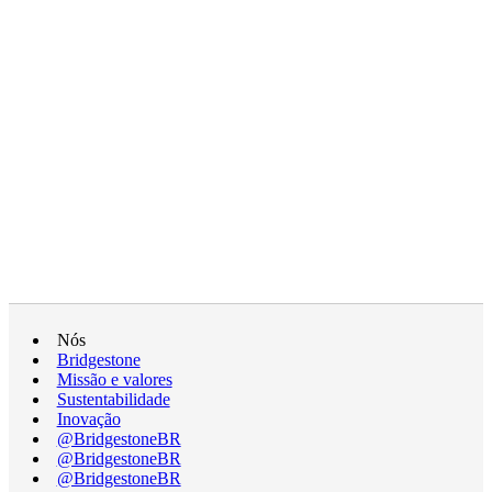
Nós
Bridgestone
Missão e valores
Sustentabilidade
Inovação
@BridgestoneBR
@BridgestoneBR
@BridgestoneBR