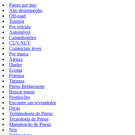
Pneus por tipo
Alto desempenho
Off-road
Touring
Por veículo
Automóvel
Caminhonetes
CUV/SUV
Comerciais leves
Por marca
Alenza
Dueler
Ecopia
Potenza
Turanza
Pneus Bridgestone
Buscar pneus
Promoções
Encontre um revendedor
Dicas
Terminologia de Pneus
Tecnologia de Pneus
Manutenção de Pneus
Nós