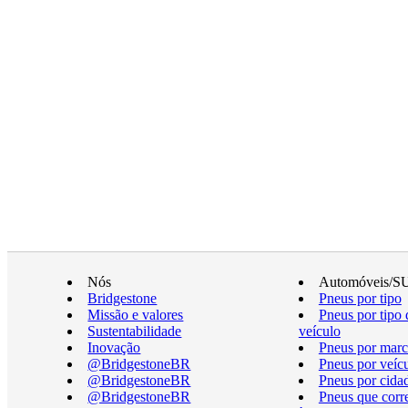
Nós
Automóveis/S
Bridgestone
Pneus por tipo
Missão e valores
Pneus por tipo 
Sustentabilidade
veículo
Inovação
Pneus por marc
@BridgestoneBR
Pneus por veíc
@BridgestoneBR
Pneus por cida
@BridgestoneBR
Pneus que cor