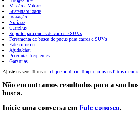
Bridgestone
Missão e Valores
Sustentabilidade
Inovação
Notícias
Carreiras
Suporte para pneus de carros e SUVs
Ferramenta de busca de pneus para carros e SUVs
Fale conosco
Ajuda/chat
Perguntas frequentes
Garantias
Ajuste os seus filtros ou
clique aqui para limpar todos os filtros e co
Não encontramos resultados para a sua bus
busca.
Inicie uma conversa em
Fale conosco
.