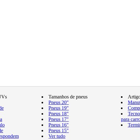
UVs
Tamanhos de pneus
Artig
Pneus 20"
Manut
de
Pneus 19"
Compr
Pneus 18"
Tecno
a
Pneus 17"
para carr
ulo
Pneus 16"
Termi
de
Pneus 15"
respondem
Ver tudo