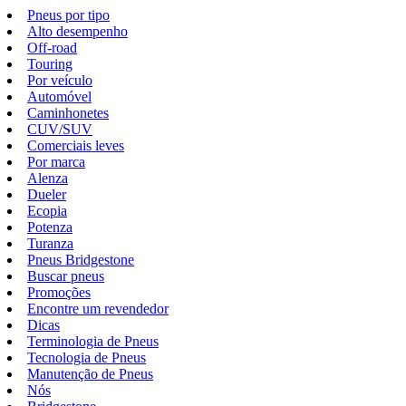
Pneus por tipo
Alto desempenho
Off-road
Touring
Por veículo
Automóvel
Caminhonetes
CUV/SUV
Comerciais leves
Por marca
Alenza
Dueler
Ecopia
Potenza
Turanza
Pneus Bridgestone
Buscar pneus
Promoções
Encontre um revendedor
Dicas
Terminologia de Pneus
Tecnologia de Pneus
Manutenção de Pneus
Nós