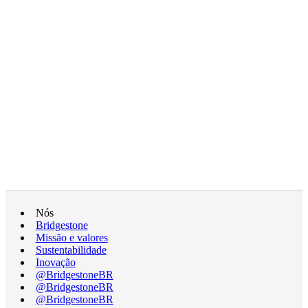
Nós
Bridgestone
Missão e valores
Sustentabilidade
Inovação
@BridgestoneBR
@BridgestoneBR
@BridgestoneBR