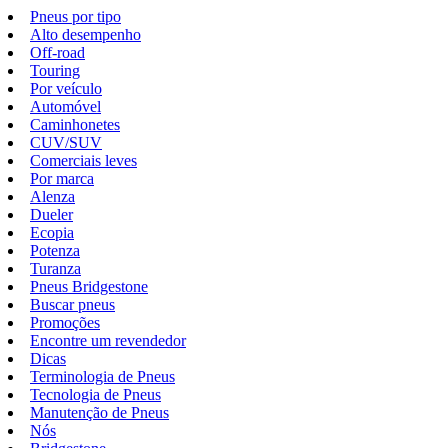
Pneus por tipo
Alto desempenho
Off-road
Touring
Por veículo
Automóvel
Caminhonetes
CUV/SUV
Comerciais leves
Por marca
Alenza
Dueler
Ecopia
Potenza
Turanza
Pneus Bridgestone
Buscar pneus
Promoções
Encontre um revendedor
Dicas
Terminologia de Pneus
Tecnologia de Pneus
Manutenção de Pneus
Nós