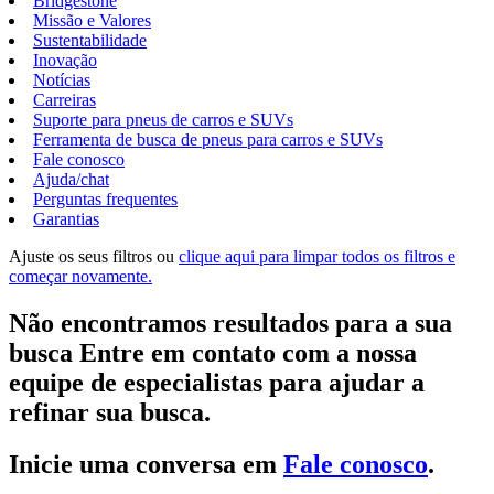
Bridgestone
Missão e Valores
Sustentabilidade
Inovação
Notícias
Carreiras
Suporte para pneus de carros e SUVs
Ferramenta de busca de pneus para carros e SUVs
Fale conosco
Ajuda/chat
Perguntas frequentes
Garantias
Ajuste os seus filtros ou
clique aqui para limpar todos os filtros e
começar novamente.
Não encontramos resultados para a sua
busca Entre em contato com a nossa
equipe de especialistas para ajudar a
refinar sua busca.
Inicie uma conversa em
Fale conosco
.