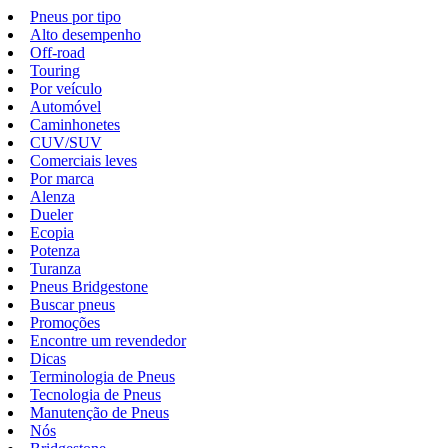
Pneus por tipo
Alto desempenho
Off-road
Touring
Por veículo
Automóvel
Caminhonetes
CUV/SUV
Comerciais leves
Por marca
Alenza
Dueler
Ecopia
Potenza
Turanza
Pneus Bridgestone
Buscar pneus
Promoções
Encontre um revendedor
Dicas
Terminologia de Pneus
Tecnologia de Pneus
Manutenção de Pneus
Nós