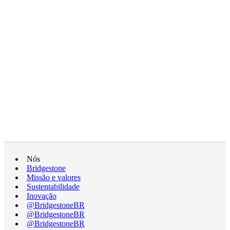
Nós
Bridgestone
Missão e valores
Sustentabilidade
Inovação
@BridgestoneBR
@BridgestoneBR
@BridgestoneBR