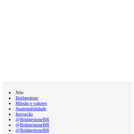
Nós
Bridgestone
Missão e valores
Sustentabilidade
Inovação
@BridgestoneBR
@BridgestoneBR
@BridgestoneBR