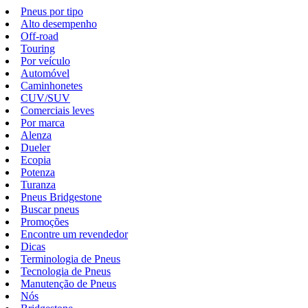
Pneus por tipo
Alto desempenho
Off-road
Touring
Por veículo
Automóvel
Caminhonetes
CUV/SUV
Comerciais leves
Por marca
Alenza
Dueler
Ecopia
Potenza
Turanza
Pneus Bridgestone
Buscar pneus
Promoções
Encontre um revendedor
Dicas
Terminologia de Pneus
Tecnologia de Pneus
Manutenção de Pneus
Nós