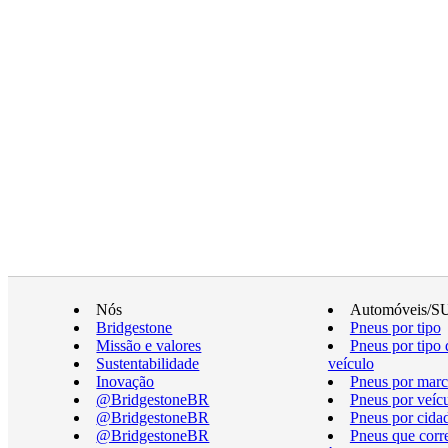
Nós
Automóveis/S
Bridgestone
Pneus por tipo
Missão e valores
Pneus por tipo 
Sustentabilidade
veículo
Inovação
Pneus por marc
@BridgestoneBR
Pneus por veíc
@BridgestoneBR
Pneus por cida
@BridgestoneBR
Pneus que cor