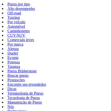
Pneus por tipo
Alto desempenho
Off-road
Touring
Por veículo
Automóvel
Caminhonetes
CUV/SUV
Comerciais leves
Por marca
Alenza
Dueler
Ecopia
Potenza
Turanza
Pneus Bridgestone
Buscar pneus
Promoções
Encontre um revendedor
Dicas
Terminologia de Pneus
Tecnologia de Pneus
Manutenção de Pneus
Nós