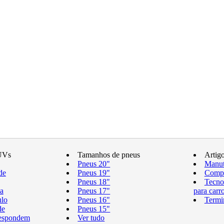
UVs
Tamanhos de pneus
Artig
Pneus 20"
Manut
de
Pneus 19"
Compr
Pneus 18"
Tecno
a
Pneus 17"
para carr
ulo
Pneus 16"
Termi
de
Pneus 15"
respondem
Ver tudo