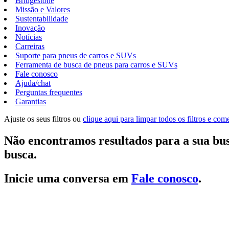
Bridgestone
Missão e Valores
Sustentabilidade
Inovação
Notícias
Carreiras
Suporte para pneus de carros e SUVs
Ferramenta de busca de pneus para carros e SUVs
Fale conosco
Ajuda/chat
Perguntas frequentes
Garantias
Ajuste os seus filtros ou
clique aqui para limpar todos os filtros e co
Não encontramos resultados para a sua bus
busca.
Inicie uma conversa em
Fale conosco
.