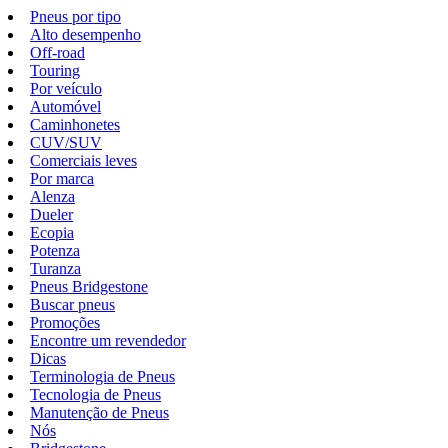
Pneus por tipo
Alto desempenho
Off-road
Touring
Por veículo
Automóvel
Caminhonetes
CUV/SUV
Comerciais leves
Por marca
Alenza
Dueler
Ecopia
Potenza
Turanza
Pneus Bridgestone
Buscar pneus
Promoções
Encontre um revendedor
Dicas
Terminologia de Pneus
Tecnologia de Pneus
Manutenção de Pneus
Nós