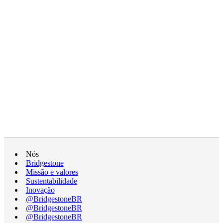
Nós
Bridgestone
Missão e valores
Sustentabilidade
Inovação
@BridgestoneBR
@BridgestoneBR
@BridgestoneBR