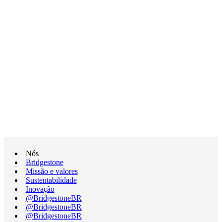
Nós
Bridgestone
Missão e valores
Sustentabilidade
Inovação
@BridgestoneBR
@BridgestoneBR
@BridgestoneBR