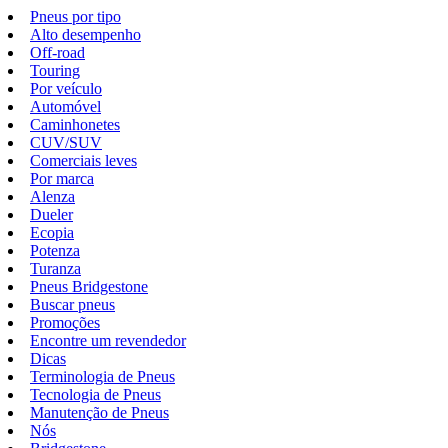
Pneus por tipo
Alto desempenho
Off-road
Touring
Por veículo
Automóvel
Caminhonetes
CUV/SUV
Comerciais leves
Por marca
Alenza
Dueler
Ecopia
Potenza
Turanza
Pneus Bridgestone
Buscar pneus
Promoções
Encontre um revendedor
Dicas
Terminologia de Pneus
Tecnologia de Pneus
Manutenção de Pneus
Nós