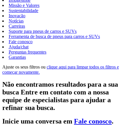
Bridgestone
Missão e Valores
Sustentabilidade
Inovação
Notícias
Carreiras
Suporte para pneus de carros e SUVs
Ferramenta de busca de pneus para carros e SUVs
Fale conosco
Ajuda/chat
Perguntas frequentes
Garantias
Ajuste os seus filtros ou
clique aqui para limpar todos os filtros e
começar novamente.
Não encontramos resultados para a sua
busca Entre em contato com a nossa
equipe de especialistas para ajudar a
refinar sua busca.
Inicie uma conversa em
Fale conosco
.