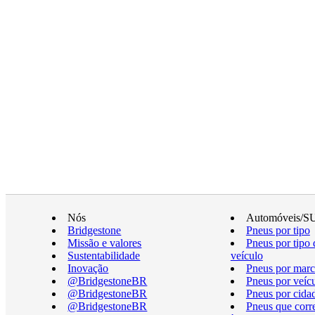
Nós
Automóveis/S
Bridgestone
Pneus por tipo
Missão e valores
Pneus por tipo 
Sustentabilidade
veículo
Inovação
Pneus por marc
@BridgestoneBR
Pneus por veíc
@BridgestoneBR
Pneus por cida
@BridgestoneBR
Pneus que cor