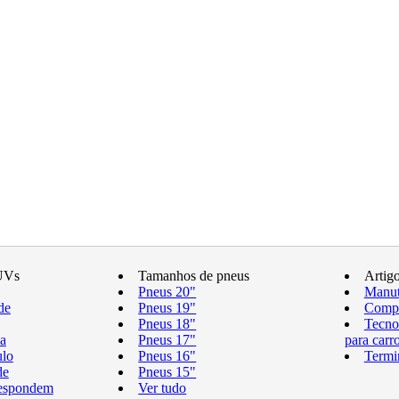
UVs
Tamanhos de pneus
Artig
Pneus 20"
Manut
de
Pneus 19"
Compr
Pneus 18"
Tecno
a
Pneus 17"
para carr
ulo
Pneus 16"
Termi
de
Pneus 15"
respondem
Ver tudo