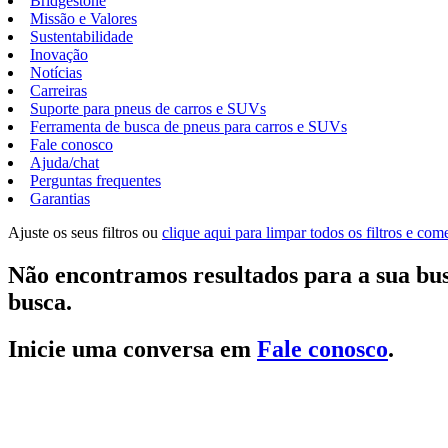
Bridgestone
Missão e Valores
Sustentabilidade
Inovação
Notícias
Carreiras
Suporte para pneus de carros e SUVs
Ferramenta de busca de pneus para carros e SUVs
Fale conosco
Ajuda/chat
Perguntas frequentes
Garantias
Ajuste os seus filtros ou
clique aqui para limpar todos os filtros e co
Não encontramos resultados para a sua bus
busca.
Inicie uma conversa em
Fale conosco
.