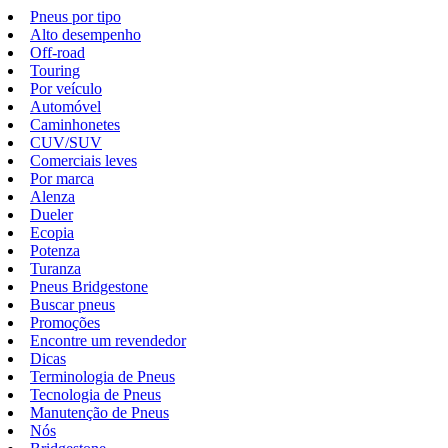
Pneus por tipo
Alto desempenho
Off-road
Touring
Por veículo
Automóvel
Caminhonetes
CUV/SUV
Comerciais leves
Por marca
Alenza
Dueler
Ecopia
Potenza
Turanza
Pneus Bridgestone
Buscar pneus
Promoções
Encontre um revendedor
Dicas
Terminologia de Pneus
Tecnologia de Pneus
Manutenção de Pneus
Nós