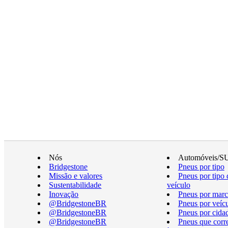
Nós
Automóveis/S
Bridgestone
Pneus por tipo
Missão e valores
Pneus por tipo 
Sustentabilidade
veículo
Inovação
Pneus por marc
@BridgestoneBR
Pneus por veíc
@BridgestoneBR
Pneus por cida
@BridgestoneBR
Pneus que cor