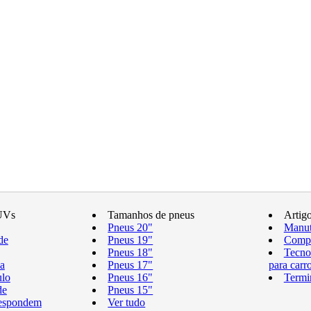
UVs
Tamanhos de pneus
Artig
Pneus 20"
Manut
de
Pneus 19"
Compr
Pneus 18"
Tecno
a
Pneus 17"
para carr
ulo
Pneus 16"
Termi
de
Pneus 15"
respondem
Ver tudo