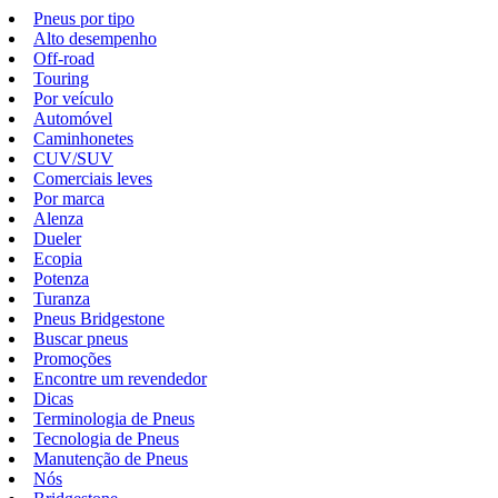
Pneus por tipo
Alto desempenho
Off-road
Touring
Por veículo
Automóvel
Caminhonetes
CUV/SUV
Comerciais leves
Por marca
Alenza
Dueler
Ecopia
Potenza
Turanza
Pneus Bridgestone
Buscar pneus
Promoções
Encontre um revendedor
Dicas
Terminologia de Pneus
Tecnologia de Pneus
Manutenção de Pneus
Nós