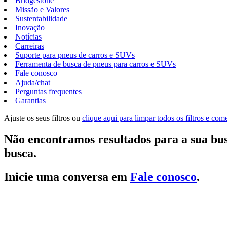
Bridgestone
Missão e Valores
Sustentabilidade
Inovação
Notícias
Carreiras
Suporte para pneus de carros e SUVs
Ferramenta de busca de pneus para carros e SUVs
Fale conosco
Ajuda/chat
Perguntas frequentes
Garantias
Ajuste os seus filtros ou
clique aqui para limpar todos os filtros e co
Não encontramos resultados para a sua bus
busca.
Inicie uma conversa em
Fale conosco
.