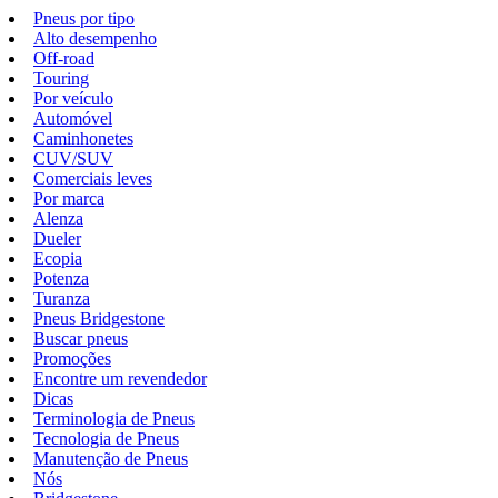
Pneus por tipo
Alto desempenho
Off-road
Touring
Por veículo
Automóvel
Caminhonetes
CUV/SUV
Comerciais leves
Por marca
Alenza
Dueler
Ecopia
Potenza
Turanza
Pneus Bridgestone
Buscar pneus
Promoções
Encontre um revendedor
Dicas
Terminologia de Pneus
Tecnologia de Pneus
Manutenção de Pneus
Nós