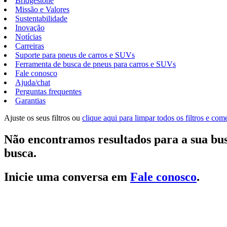
Bridgestone
Missão e Valores
Sustentabilidade
Inovação
Notícias
Carreiras
Suporte para pneus de carros e SUVs
Ferramenta de busca de pneus para carros e SUVs
Fale conosco
Ajuda/chat
Perguntas frequentes
Garantias
Ajuste os seus filtros ou
clique aqui para limpar todos os filtros e co
Não encontramos resultados para a sua bus
busca.
Inicie uma conversa em
Fale conosco
.