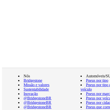
Nós
Automóveis/S
Bridgestone
Pneus por tipo
Missão e valores
Pneus por tipo 
Sustentabilidade
veículo
Inovação
Pneus por marc
@BridgestoneBR
Pneus por veíc
@BridgestoneBR
Pneus por cida
@BridgestoneBR
Pneus que cor