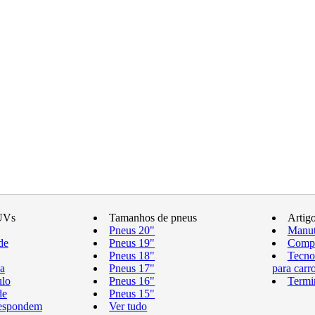
UVs
Tamanhos de pneus
Artig
Pneus 20"
Manut
de
Pneus 19"
Compr
Pneus 18"
Tecno
a
Pneus 17"
para carr
ulo
Pneus 16"
Termi
de
Pneus 15"
respondem
Ver tudo