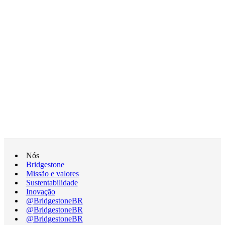
Nós
Bridgestone
Missão e valores
Sustentabilidade
Inovação
@BridgestoneBR
@BridgestoneBR
@BridgestoneBR