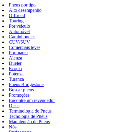
Pneus por tipo
Alto desempenho
Off-road
Touring
Por veículo
Automóvel
Caminhonetes
CUV/SUV
Comerciais leves
Por marca
Alenza
Dueler
Ecopia
Potenza
Turanza
Pneus Bridgestone
Buscar pneus
Promoções
Encontre um revendedor
Dicas
Terminologia de Pneus
Tecnologia de Pneus
Manutenção de Pneus
Nós