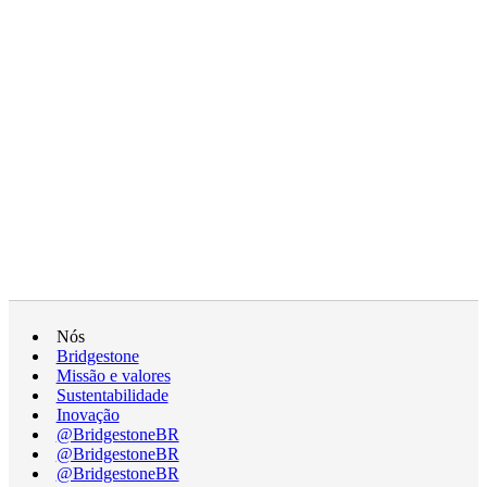
Nós
Bridgestone
Missão e valores
Sustentabilidade
Inovação
@BridgestoneBR
@BridgestoneBR
@BridgestoneBR