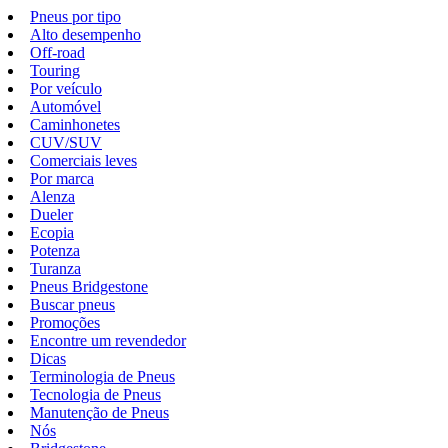
Pneus por tipo
Alto desempenho
Off-road
Touring
Por veículo
Automóvel
Caminhonetes
CUV/SUV
Comerciais leves
Por marca
Alenza
Dueler
Ecopia
Potenza
Turanza
Pneus Bridgestone
Buscar pneus
Promoções
Encontre um revendedor
Dicas
Terminologia de Pneus
Tecnologia de Pneus
Manutenção de Pneus
Nós