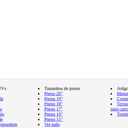
UVs
Tamanhos de pneus
Artig
Pneus 20"
Manut
de
Pneus 19"
Compr
Pneus 18"
Tecno
a
Pneus 17"
para carr
ulo
Pneus 16"
Termi
de
Pneus 15"
respondem
Ver tudo