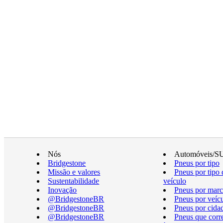
Nós
Automóveis/S
Bridgestone
Pneus por tipo
Missão e valores
Pneus por tipo 
Sustentabilidade
veículo
Inovação
Pneus por marc
@BridgestoneBR
Pneus por veíc
@BridgestoneBR
Pneus por cida
@BridgestoneBR
Pneus que cor