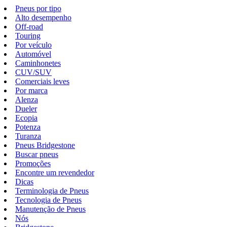
Pneus por tipo
Alto desempenho
Off-road
Touring
Por veículo
Automóvel
Caminhonetes
CUV/SUV
Comerciais leves
Por marca
Alenza
Dueler
Ecopia
Potenza
Turanza
Pneus Bridgestone
Buscar pneus
Promoções
Encontre um revendedor
Dicas
Terminologia de Pneus
Tecnologia de Pneus
Manutenção de Pneus
Nós