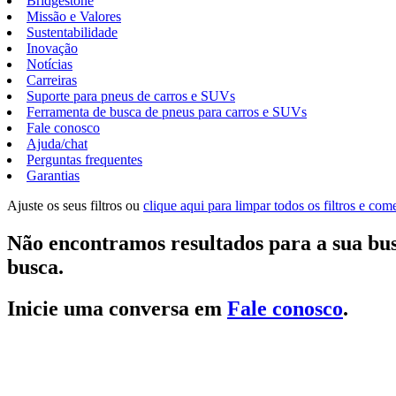
Bridgestone
Missão e Valores
Sustentabilidade
Inovação
Notícias
Carreiras
Suporte para pneus de carros e SUVs
Ferramenta de busca de pneus para carros e SUVs
Fale conosco
Ajuda/chat
Perguntas frequentes
Garantias
Ajuste os seus filtros ou
clique aqui para limpar todos os filtros e co
Não encontramos resultados para a sua bus
busca.
Inicie uma conversa em
Fale conosco
.