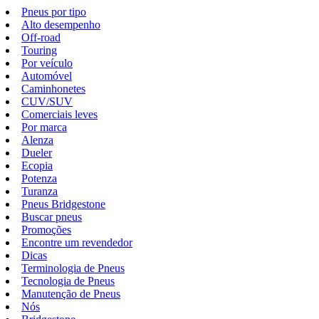
Pneus por tipo
Alto desempenho
Off-road
Touring
Por veículo
Automóvel
Caminhonetes
CUV/SUV
Comerciais leves
Por marca
Alenza
Dueler
Ecopia
Potenza
Turanza
Pneus Bridgestone
Buscar pneus
Promoções
Encontre um revendedor
Dicas
Terminologia de Pneus
Tecnologia de Pneus
Manutenção de Pneus
Nós