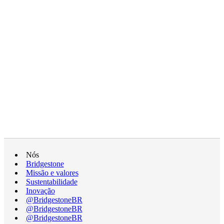
Nós
Bridgestone
Missão e valores
Sustentabilidade
Inovação
@BridgestoneBR
@BridgestoneBR
@BridgestoneBR