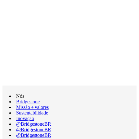
Nós
Bridgestone
Missão e valores
Sustentabilidade
Inovação
@BridgestoneBR
@BridgestoneBR
@BridgestoneBR