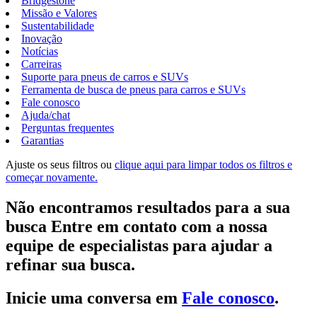
Bridgestone
Missão e Valores
Sustentabilidade
Inovação
Notícias
Carreiras
Suporte para pneus de carros e SUVs
Ferramenta de busca de pneus para carros e SUVs
Fale conosco
Ajuda/chat
Perguntas frequentes
Garantias
Ajuste os seus filtros ou
clique aqui para limpar todos os filtros e
começar novamente.
Não encontramos resultados para a sua
busca Entre em contato com a nossa
equipe de especialistas para ajudar a
refinar sua busca.
Inicie uma conversa em
Fale conosco
.