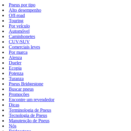
Pneus por tipo
Alto desempenho
Off-road
Touring
Por veículo
Automóvel
Caminhonetes
CUV/SUV
Comerciais leves
Por marca
Alenza
Dueler
Ecopia
Potenza
Turanza
Pneus Bridgestone
Buscar pneus
Promoções
Encontre um revendedor
Dicas
Terminologia de Pneus
Tecnologia de Pneus
Manutenção de Pneus
Nós