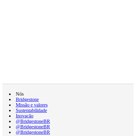
Nós
Bridgestone
Missão e valores
Sustentabilidade
Inovação
@BridgestoneBR
@BridgestoneBR
@BridgestoneBR