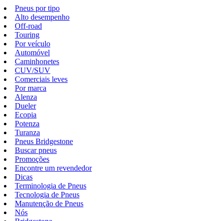
Pneus por tipo
Alto desempenho
Off-road
Touring
Por veículo
Automóvel
Caminhonetes
CUV/SUV
Comerciais leves
Por marca
Alenza
Dueler
Ecopia
Potenza
Turanza
Pneus Bridgestone
Buscar pneus
Promoções
Encontre um revendedor
Dicas
Terminologia de Pneus
Tecnologia de Pneus
Manutenção de Pneus
Nós