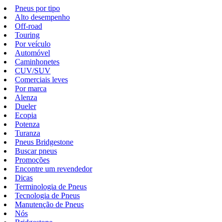
Pneus por tipo
Alto desempenho
Off-road
Touring
Por veículo
Automóvel
Caminhonetes
CUV/SUV
Comerciais leves
Por marca
Alenza
Dueler
Ecopia
Potenza
Turanza
Pneus Bridgestone
Buscar pneus
Promoções
Encontre um revendedor
Dicas
Terminologia de Pneus
Tecnologia de Pneus
Manutenção de Pneus
Nós