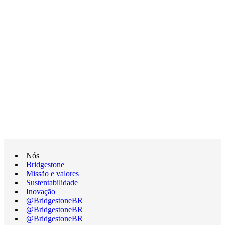
Nós
Bridgestone
Missão e valores
Sustentabilidade
Inovação
@BridgestoneBR
@BridgestoneBR
@BridgestoneBR