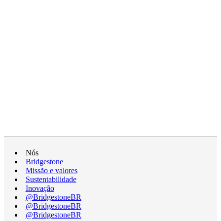
Nós
Bridgestone
Missão e valores
Sustentabilidade
Inovação
@BridgestoneBR
@BridgestoneBR
@BridgestoneBR