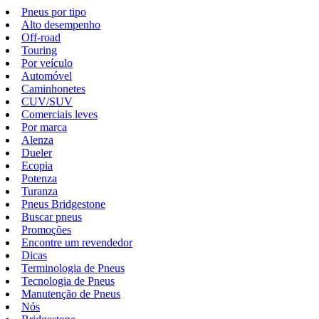
Pneus por tipo
Alto desempenho
Off-road
Touring
Por veículo
Automóvel
Caminhonetes
CUV/SUV
Comerciais leves
Por marca
Alenza
Dueler
Ecopia
Potenza
Turanza
Pneus Bridgestone
Buscar pneus
Promoções
Encontre um revendedor
Dicas
Terminologia de Pneus
Tecnologia de Pneus
Manutenção de Pneus
Nós