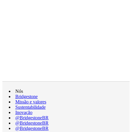
Nós
Bridgestone
Missão e valores
Sustentabilidade
Inovação
@BridgestoneBR
@BridgestoneBR
@BridgestoneBR