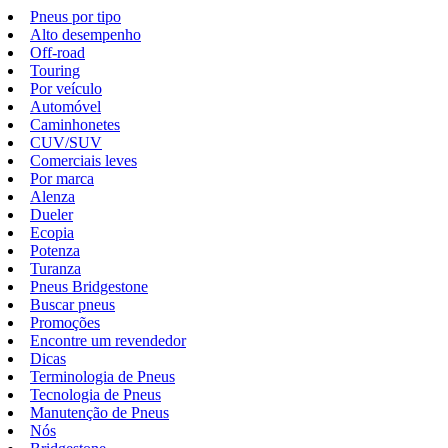
Pneus por tipo
Alto desempenho
Off-road
Touring
Por veículo
Automóvel
Caminhonetes
CUV/SUV
Comerciais leves
Por marca
Alenza
Dueler
Ecopia
Potenza
Turanza
Pneus Bridgestone
Buscar pneus
Promoções
Encontre um revendedor
Dicas
Terminologia de Pneus
Tecnologia de Pneus
Manutenção de Pneus
Nós