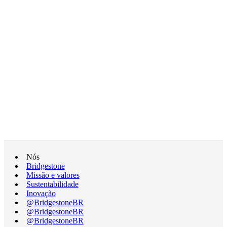
Nós
Bridgestone
Missão e valores
Sustentabilidade
Inovação
@BridgestoneBR
@BridgestoneBR
@BridgestoneBR