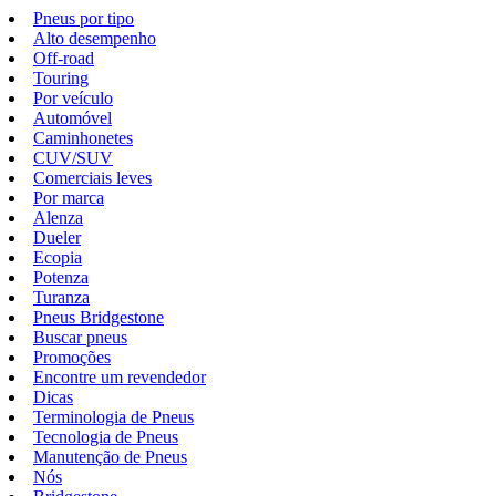
Pneus por tipo
Alto desempenho
Off-road
Touring
Por veículo
Automóvel
Caminhonetes
CUV/SUV
Comerciais leves
Por marca
Alenza
Dueler
Ecopia
Potenza
Turanza
Pneus Bridgestone
Buscar pneus
Promoções
Encontre um revendedor
Dicas
Terminologia de Pneus
Tecnologia de Pneus
Manutenção de Pneus
Nós