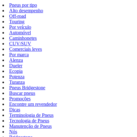
Pneus por tipo
Alto desempenho
Off-road
Touring
Por veículo
Automóvel
Caminhonetes
CUV/SUV
Comerciais leves
Por marca
Alenza
Dueler
Ecopia
Potenza
Turanza
Pneus Bridgestone
Buscar pneus
Promoções
Encontre um revendedor
Dicas
Terminologia de Pneus
Tecnologia de Pneus
Manutenção de Pneus
Nós