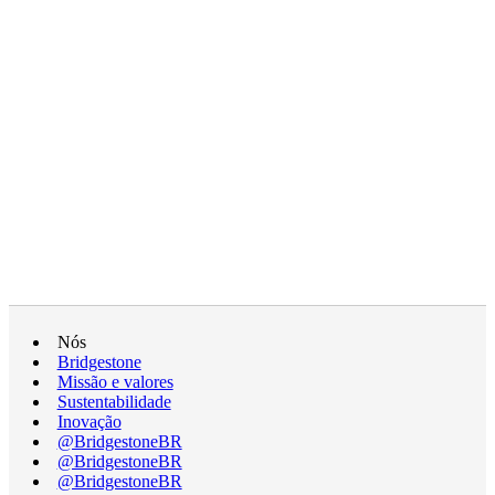
Nós
Bridgestone
Missão e valores
Sustentabilidade
Inovação
@BridgestoneBR
@BridgestoneBR
@BridgestoneBR