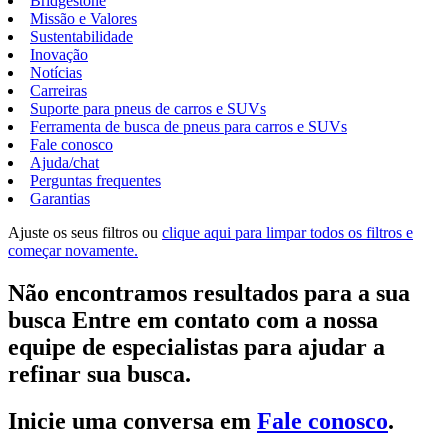
Bridgestone
Missão e Valores
Sustentabilidade
Inovação
Notícias
Carreiras
Suporte para pneus de carros e SUVs
Ferramenta de busca de pneus para carros e SUVs
Fale conosco
Ajuda/chat
Perguntas frequentes
Garantias
Ajuste os seus filtros ou
clique aqui para limpar todos os filtros e
começar novamente.
Não encontramos resultados para a sua
busca Entre em contato com a nossa
equipe de especialistas para ajudar a
refinar sua busca.
Inicie uma conversa em
Fale conosco
.