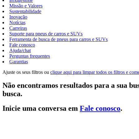
Bridgestone
Missão e Valores
Sustentabilidade
Inovação
Notícias
Carreiras
Suporte para pneus de carros e SUVs
Ferramenta de busca de pneus para carros e SUVs
Fale conosco
Ajuda/chat
Perguntas frequentes
Garantias
Ajuste os seus filtros ou
clique aqui para limpar todos os filtros e co
Não encontramos resultados para a sua bus
busca.
Inicie uma conversa em
Fale conosco
.