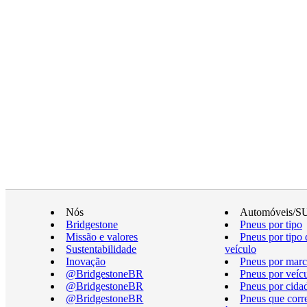
Nós
Automóveis/S
Bridgestone
Pneus por tipo
Missão e valores
Pneus por tipo 
Sustentabilidade
veículo
Inovação
Pneus por marc
@BridgestoneBR
Pneus por veíc
@BridgestoneBR
Pneus por cida
@BridgestoneBR
Pneus que cor