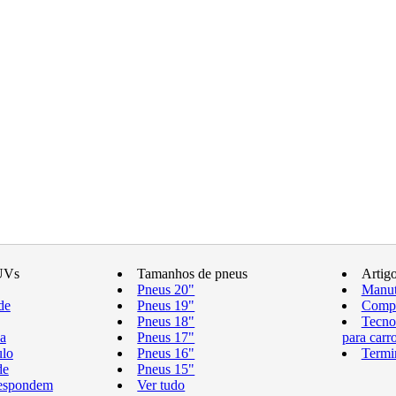
UVs
Tamanhos de pneus
Artig
Pneus 20"
Manut
de
Pneus 19"
Compr
Pneus 18"
Tecno
a
Pneus 17"
para carr
ulo
Pneus 16"
Termi
de
Pneus 15"
respondem
Ver tudo