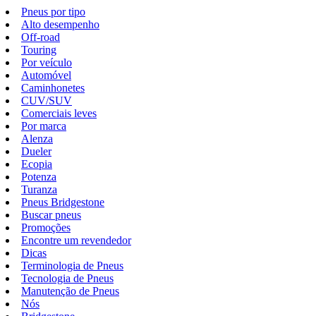
Pneus por tipo
Alto desempenho
Off-road
Touring
Por veículo
Automóvel
Caminhonetes
CUV/SUV
Comerciais leves
Por marca
Alenza
Dueler
Ecopia
Potenza
Turanza
Pneus Bridgestone
Buscar pneus
Promoções
Encontre um revendedor
Dicas
Terminologia de Pneus
Tecnologia de Pneus
Manutenção de Pneus
Nós