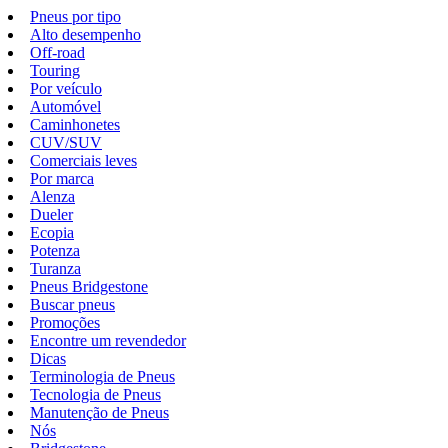
Pneus por tipo
Alto desempenho
Off-road
Touring
Por veículo
Automóvel
Caminhonetes
CUV/SUV
Comerciais leves
Por marca
Alenza
Dueler
Ecopia
Potenza
Turanza
Pneus Bridgestone
Buscar pneus
Promoções
Encontre um revendedor
Dicas
Terminologia de Pneus
Tecnologia de Pneus
Manutenção de Pneus
Nós