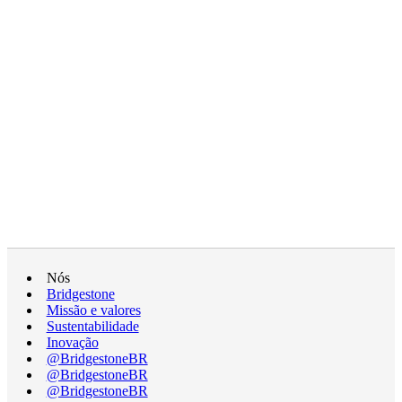
Nós
Bridgestone
Missão e valores
Sustentabilidade
Inovação
@BridgestoneBR
@BridgestoneBR
@BridgestoneBR