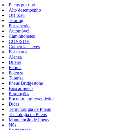
Pneus por tipo
Alto desempenho
Off-road
Touring
Por veículo
Automóvel
Caminhonetes
CUV/SUV
Comerciais leves
Por marca
Alenza
Dueler
Ecopia
Potenza
Turanza
Pneus Bridgestone
Buscar pneus
Promoções
Encontre um revendedor
Dicas
Terminologia de Pneus
Tecnologia de Pneus
Manutenção de Pneus
Nós