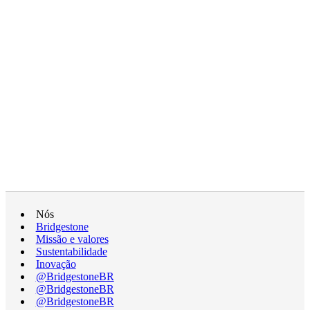
Nós
Bridgestone
Missão e valores
Sustentabilidade
Inovação
@BridgestoneBR
@BridgestoneBR
@BridgestoneBR