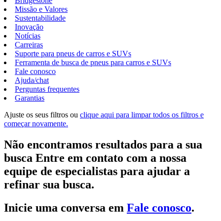
Bridgestone
Missão e Valores
Sustentabilidade
Inovação
Notícias
Carreiras
Suporte para pneus de carros e SUVs
Ferramenta de busca de pneus para carros e SUVs
Fale conosco
Ajuda/chat
Perguntas frequentes
Garantias
Ajuste os seus filtros ou
clique aqui para limpar todos os filtros e
começar novamente.
Não encontramos resultados para a sua
busca Entre em contato com a nossa
equipe de especialistas para ajudar a
refinar sua busca.
Inicie uma conversa em
Fale conosco
.