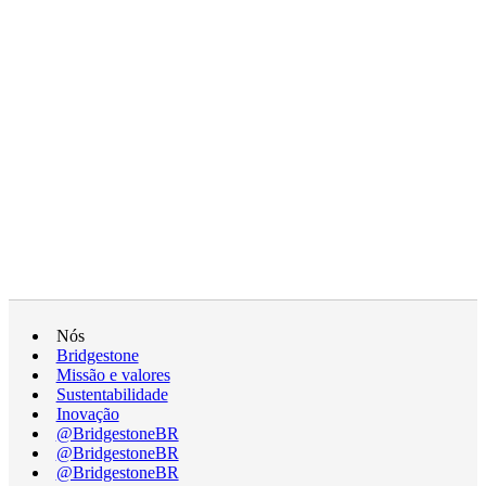
Nós
Bridgestone
Missão e valores
Sustentabilidade
Inovação
@BridgestoneBR
@BridgestoneBR
@BridgestoneBR