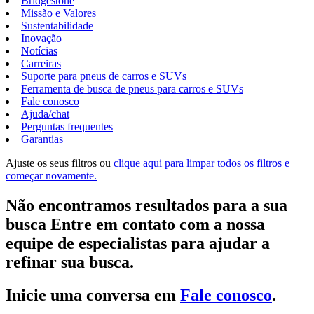
Bridgestone
Missão e Valores
Sustentabilidade
Inovação
Notícias
Carreiras
Suporte para pneus de carros e SUVs
Ferramenta de busca de pneus para carros e SUVs
Fale conosco
Ajuda/chat
Perguntas frequentes
Garantias
Ajuste os seus filtros ou
clique aqui para limpar todos os filtros e
começar novamente.
Não encontramos resultados para a sua
busca Entre em contato com a nossa
equipe de especialistas para ajudar a
refinar sua busca.
Inicie uma conversa em
Fale conosco
.