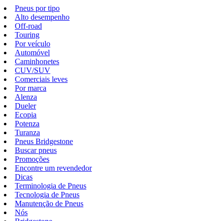
Pneus por tipo
Alto desempenho
Off-road
Touring
Por veículo
Automóvel
Caminhonetes
CUV/SUV
Comerciais leves
Por marca
Alenza
Dueler
Ecopia
Potenza
Turanza
Pneus Bridgestone
Buscar pneus
Promoções
Encontre um revendedor
Dicas
Terminologia de Pneus
Tecnologia de Pneus
Manutenção de Pneus
Nós