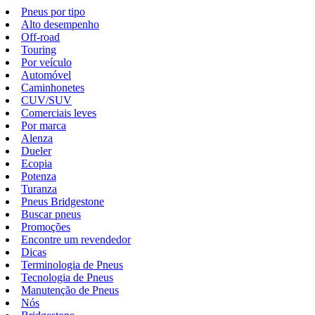
Pneus por tipo
Alto desempenho
Off-road
Touring
Por veículo
Automóvel
Caminhonetes
CUV/SUV
Comerciais leves
Por marca
Alenza
Dueler
Ecopia
Potenza
Turanza
Pneus Bridgestone
Buscar pneus
Promoções
Encontre um revendedor
Dicas
Terminologia de Pneus
Tecnologia de Pneus
Manutenção de Pneus
Nós