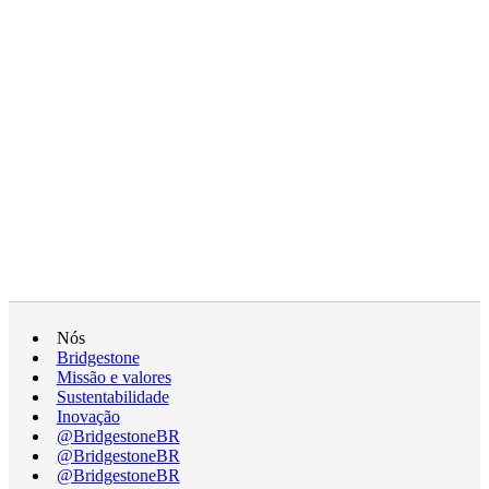
Nós
Bridgestone
Missão e valores
Sustentabilidade
Inovação
@BridgestoneBR
@BridgestoneBR
@BridgestoneBR