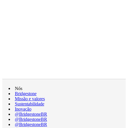
Nós
Bridgestone
Missão e valores
Sustentabilidade
Inovação
@BridgestoneBR
@BridgestoneBR
@BridgestoneBR