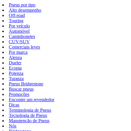
Pneus por tipo
Alto desempenho
Off-road
Touring
Por veículo
Automóvel
Caminhonetes
CUV/SUV
Comerciais leves
Por marca
Alenza
Dueler
Ecopia
Potenza
Turanza
Pneus Bridgestone
Buscar pneus
Promoções
Encontre um revendedor
Dicas
Terminologia de Pneus
Tecnologia de Pneus
Manutenção de Pneus
Nós