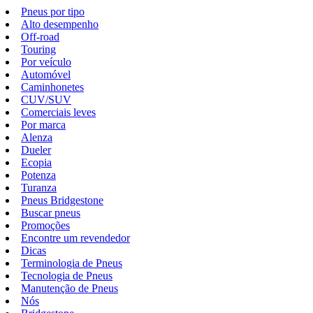
Pneus por tipo
Alto desempenho
Off-road
Touring
Por veículo
Automóvel
Caminhonetes
CUV/SUV
Comerciais leves
Por marca
Alenza
Dueler
Ecopia
Potenza
Turanza
Pneus Bridgestone
Buscar pneus
Promoções
Encontre um revendedor
Dicas
Terminologia de Pneus
Tecnologia de Pneus
Manutenção de Pneus
Nós