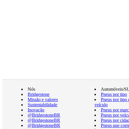
Nós
Automóveis/S
Bridgestone
Pneus por tipo
Missão e valores
Pneus por tipo 
Sustentabilidade
veículo
Inovação
Pneus por marc
@BridgestoneBR
Pneus por veíc
@BridgestoneBR
Pneus por cida
@BridgestoneBR
Pneus que cor