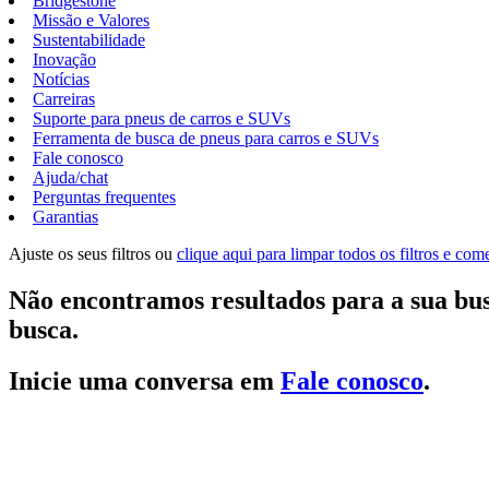
Bridgestone
Missão e Valores
Sustentabilidade
Inovação
Notícias
Carreiras
Suporte para pneus de carros e SUVs
Ferramenta de busca de pneus para carros e SUVs
Fale conosco
Ajuda/chat
Perguntas frequentes
Garantias
Ajuste os seus filtros ou
clique aqui para limpar todos os filtros e co
Não encontramos resultados para a sua bus
busca.
Inicie uma conversa em
Fale conosco
.