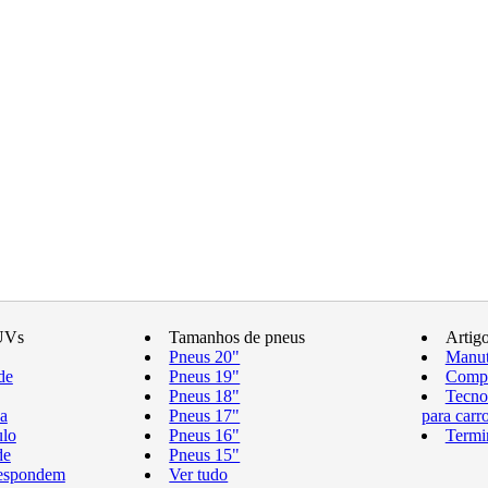
UVs
Tamanhos de pneus
Artig
Pneus 20"
Manut
de
Pneus 19"
Compr
Pneus 18"
Tecno
a
Pneus 17"
para carr
ulo
Pneus 16"
Termi
de
Pneus 15"
respondem
Ver tudo