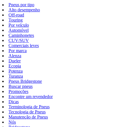
Pneus por tipo
Alto desempenho
Off-road
Touring
Por veículo
Automóvel
Caminhonetes
CUV/SUV
Comerciais leves
Por marca
Alenza
Dueler
Ecopia
Potenza
Turanza
Pneus Bridgestone
Buscar pneus
Promoções
Encontre um revendedor
Dicas
Terminologia de Pneus
Tecnologia de Pneus
Manutenção de Pneus
Nós