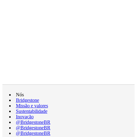
Nós
Bridgestone
Missão e valores
Sustentabilidade
Inovação
@BridgestoneBR
@BridgestoneBR
@BridgestoneBR