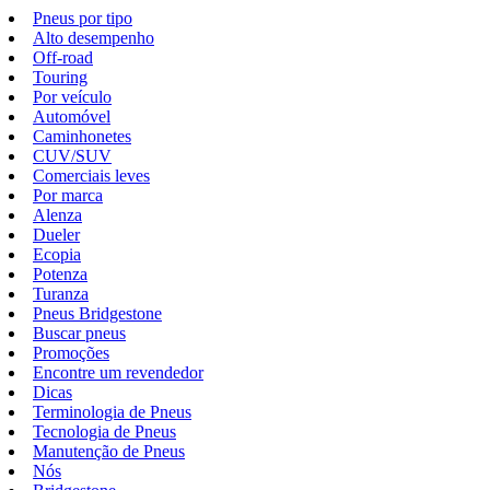
Pneus por tipo
Alto desempenho
Off-road
Touring
Por veículo
Automóvel
Caminhonetes
CUV/SUV
Comerciais leves
Por marca
Alenza
Dueler
Ecopia
Potenza
Turanza
Pneus Bridgestone
Buscar pneus
Promoções
Encontre um revendedor
Dicas
Terminologia de Pneus
Tecnologia de Pneus
Manutenção de Pneus
Nós