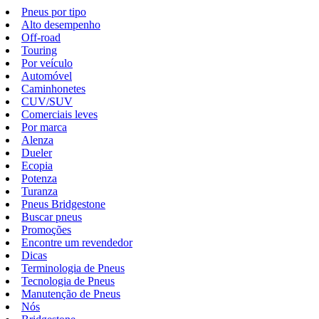
Pneus por tipo
Alto desempenho
Off-road
Touring
Por veículo
Automóvel
Caminhonetes
CUV/SUV
Comerciais leves
Por marca
Alenza
Dueler
Ecopia
Potenza
Turanza
Pneus Bridgestone
Buscar pneus
Promoções
Encontre um revendedor
Dicas
Terminologia de Pneus
Tecnologia de Pneus
Manutenção de Pneus
Nós