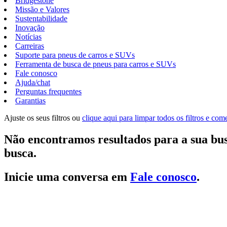
Bridgestone
Missão e Valores
Sustentabilidade
Inovação
Notícias
Carreiras
Suporte para pneus de carros e SUVs
Ferramenta de busca de pneus para carros e SUVs
Fale conosco
Ajuda/chat
Perguntas frequentes
Garantias
Ajuste os seus filtros ou
clique aqui para limpar todos os filtros e co
Não encontramos resultados para a sua bus
busca.
Inicie uma conversa em
Fale conosco
.