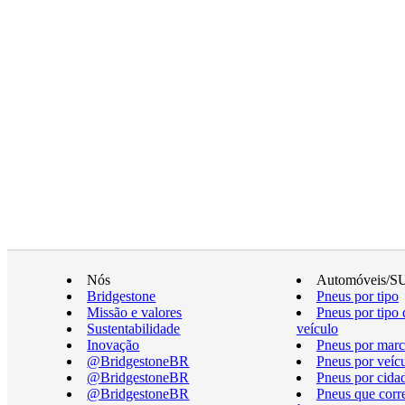
Nós
Automóveis/S
Bridgestone
Pneus por tipo
Missão e valores
Pneus por tipo 
Sustentabilidade
veículo
Inovação
Pneus por marc
@BridgestoneBR
Pneus por veíc
@BridgestoneBR
Pneus por cida
@BridgestoneBR
Pneus que cor