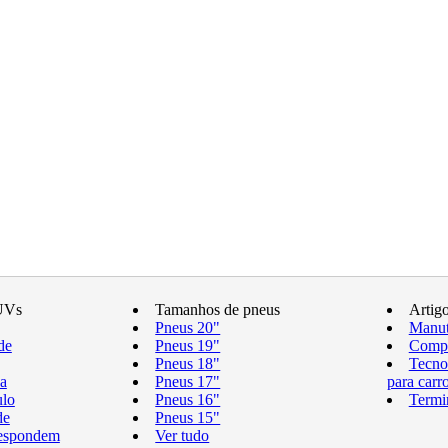
UVs
Tamanhos de pneus
Artig
Pneus 20"
Manut
de
Pneus 19"
Compr
Pneus 18"
Tecno
a
Pneus 17"
para carr
ulo
Pneus 16"
Termi
de
Pneus 15"
respondem
Ver tudo