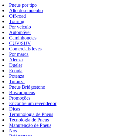
Pneus por tipo
Alto desempenho
Off-road
Touring
Por veículo
Automóvel
Caminhonetes
CUV/SUV
Comerciais leves
Por marca
Alenza
Dueler
Ecopia
Potenza
Turanza
Pneus Bridgestone
Buscar pneus
Promoções
Encontre um revendedor
Dicas
Terminologia de Pneus
Tecnologia de Pneus
Manutenção de Pneus
Nós