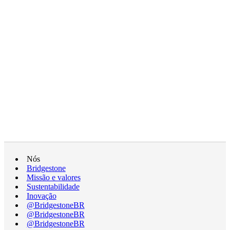
Nós
Bridgestone
Missão e valores
Sustentabilidade
Inovação
@BridgestoneBR
@BridgestoneBR
@BridgestoneBR