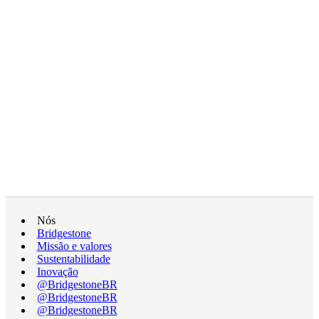
Nós
Bridgestone
Missão e valores
Sustentabilidade
Inovação
@BridgestoneBR
@BridgestoneBR
@BridgestoneBR