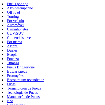
Pneus por tipo
Alto desempenho
Off-road
Touring
Por veículo
Automóvel
Caminhonetes
CUV/SUV
Comerciais leves
Por marca
Alenza
Dueler
Ecopia
Potenza
Turanza
Pneus Bridgestone
Buscar pneus
Promoções
Encontre um revendedor
Dicas
Terminologia de Pneus
Tecnologia de Pneus
Manutenção de Pneus
Nós