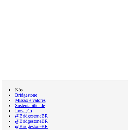
Nós
Bridgestone
Missão e valores
Sustentabilidade
Inovação
@BridgestoneBR
@BridgestoneBR
@BridgestoneBR