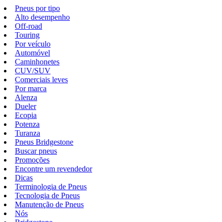
Pneus por tipo
Alto desempenho
Off-road
Touring
Por veículo
Automóvel
Caminhonetes
CUV/SUV
Comerciais leves
Por marca
Alenza
Dueler
Ecopia
Potenza
Turanza
Pneus Bridgestone
Buscar pneus
Promoções
Encontre um revendedor
Dicas
Terminologia de Pneus
Tecnologia de Pneus
Manutenção de Pneus
Nós