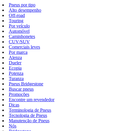
Pneus por tipo
Alto desempenho
Off-road
Touring
Por veículo
Automóvel
Caminhonetes
CUV/SUV
Comerciais leves
Por marca
Alenza
Dueler
Ecopia
Potenza
Turanza
Pneus Bridgestone
Buscar pneus
Promoções
Encontre um revendedor
Dicas
Terminologia de Pneus
Tecnologia de Pneus
Manutenção de Pneus
Nós