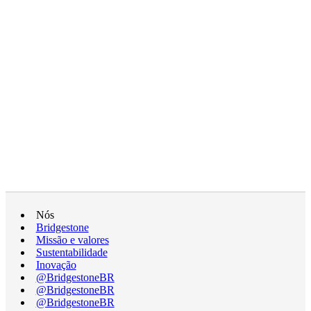
Nós
Bridgestone
Missão e valores
Sustentabilidade
Inovação
@BridgestoneBR
@BridgestoneBR
@BridgestoneBR