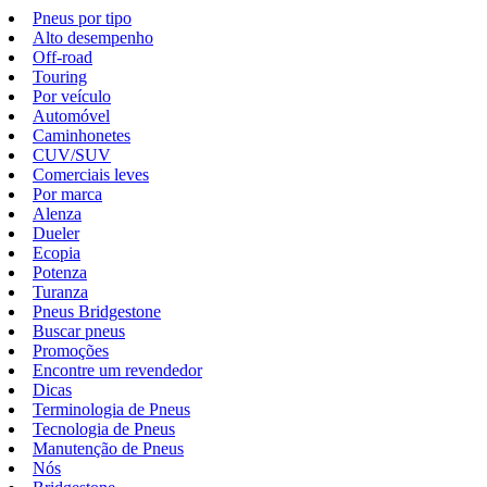
Pneus por tipo
Alto desempenho
Off-road
Touring
Por veículo
Automóvel
Caminhonetes
CUV/SUV
Comerciais leves
Por marca
Alenza
Dueler
Ecopia
Potenza
Turanza
Pneus Bridgestone
Buscar pneus
Promoções
Encontre um revendedor
Dicas
Terminologia de Pneus
Tecnologia de Pneus
Manutenção de Pneus
Nós