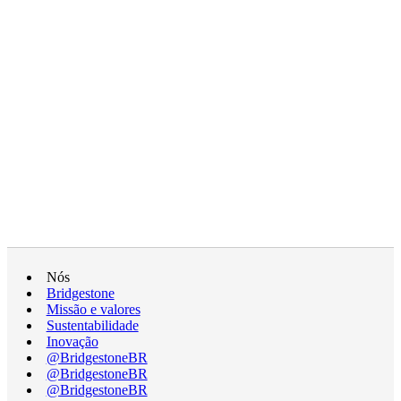
Nós
Bridgestone
Missão e valores
Sustentabilidade
Inovação
@BridgestoneBR
@BridgestoneBR
@BridgestoneBR