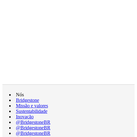
Nós
Bridgestone
Missão e valores
Sustentabilidade
Inovação
@BridgestoneBR
@BridgestoneBR
@BridgestoneBR