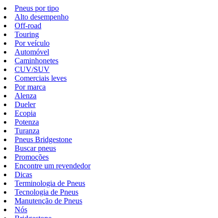
Pneus por tipo
Alto desempenho
Off-road
Touring
Por veículo
Automóvel
Caminhonetes
CUV/SUV
Comerciais leves
Por marca
Alenza
Dueler
Ecopia
Potenza
Turanza
Pneus Bridgestone
Buscar pneus
Promoções
Encontre um revendedor
Dicas
Terminologia de Pneus
Tecnologia de Pneus
Manutenção de Pneus
Nós